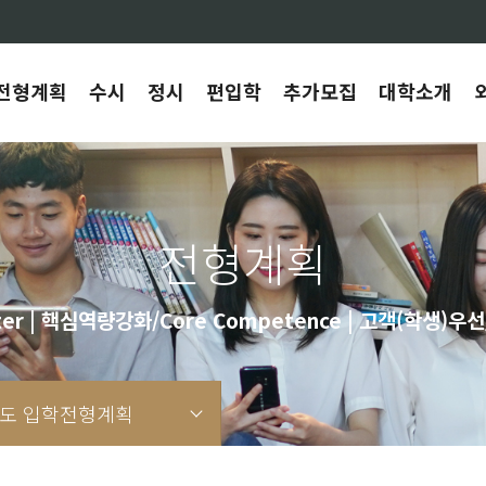
전형계획
수시
정시
편입학
추가모집
대학소개
전형계획
er | 핵심역량강화/Core Competence | 고객(학생)우선/C
년도 입학전형계획