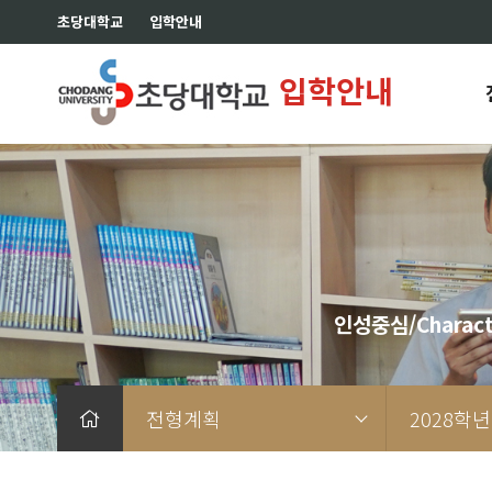
초당대학교
입학안내
입학안내
인성중심/Charact
전형계획
2028학